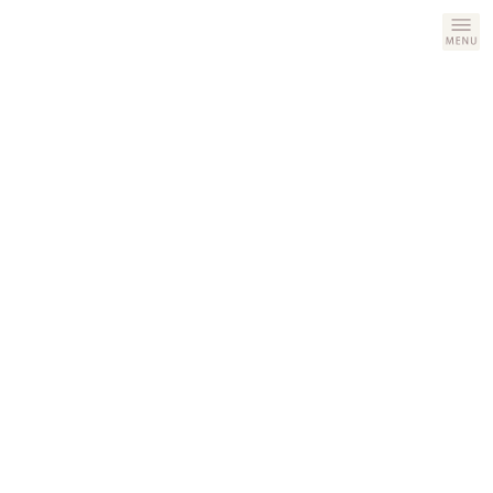
コ
ナ
ン
ビ
テ
ゲ
ン
ー
ツ
シ
へ
ョ
ス
ン
サイトマップ
キ
に
ッ
移
プ
動
ホーム
サイトマップ
BLOG
COERIについて
coeriについて
CONTACT
MENU