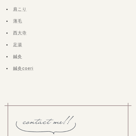
肩こり
薄毛
西大寺
足湯
鍼灸
鍼灸coeri