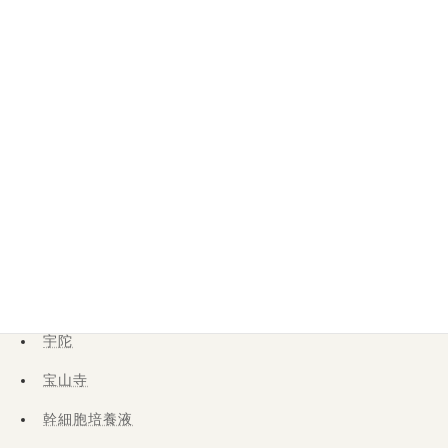
五行論
低気圧
冷え症
口内炎
四柱推命
夏
大和西大寺
奈良
宇陀
宝山寺
幹細胞培養液